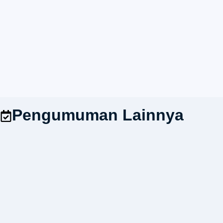
Pengumuman Lainnya
ALUMNI INSIGHT SERIES 2026 "Engineering
Smart Vehicle Access System Berbasis Embedded
Linux dan Edge AI"
07/08/2026
3:51 pm
admin sk